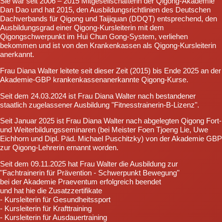
Sie war seit 2006 – 2015 Mitgesellschafterin der Qigong-Akademie
Dan Dao und hat 2015, den Ausbildungsrichtlinien des Deutschen
Dachverbands für Qigong und Taijiquan (DDQT) entsprechend, den
Ausbildungsgrad einer Qigong-Kursleiterin mit dem
Qigongschwerpunkt im Hui Chun Gong-System, verliehen
bekommen und ist von den Krankenkassen als Qigong-Kursleiterin
anerkannt.
Frau Diana Walter leitete seit dieser Zeit (2015) bis Ende 2025 an der
Akademie-GBP krankenkassenanerkannte Qigong-Kurse.
Seit dem 24.03.2024 ist Frau Diana Walter nach bestandener
staatlich zugelassener Ausbildung "Fitnesstrainerin-B-Lizenz".
Seit Januar 2025 ist Frau Diana Walter nach abgelegten Qigong Fort-
und Weiterbildungsseminaren (bei Meister Foen Tjoeng Lie, Uwe
Eichhorn und Dipl. Päd. Michael Puschitzky) von der Akademie GBP
zur Qigong-Lehrerin ernannt worden.
Seit dem 09.11.2025 hat Frau Walter die Ausbildung zur
"Fachtrainerin für Prävention - Schwerpunkt Bewegung"
bei der Akademie Praeventum erfolgreich beendet
und hat hie die Zusatzzertifikate
- Kursleiterin für Gesundheitssport
- Kursleiterin für Krafttraining
- Kursleiterin für Ausdauertraining