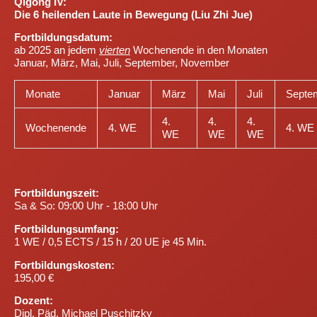
Qigong IV:
Die 6 heilenden Laute in Bewegung (Liu Zhi Jue)
Fortbildungsdatum:
ab 2025 an jedem
vierten
Wochenende in den Monaten
Januar, März, Mai, Juli, September, November
Monate
Januar
März
Mai
Juli
Septe
4.
4.
4.
Wochenende
4. WE
4. WE
WE
WE
WE
Fortbildungszeit:
Sa & So
: 09:00 Uhr - 18:00 Uhr
Fortbildungsumfang:
1 WE / 0,5 ECTS / 15 h / 20 UE je 45 Min.
Fortbildungskosten:
195,00 €
Dozent:
Dipl. Päd. Michael Puschitzky