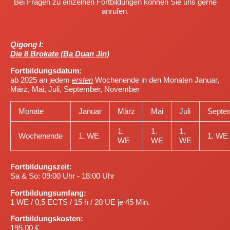
Bei Fragen zu einzelnen Fortbildungen können Sie uns gerne
anrufen.
Qigong
I:
Die 8 Brokate (Ba Duan Jin)
Fortbildungsdatum:
ab 2025 an jedem
ersten
Wochenende in den Monaten Januar,
März, Mai, Juli, September, November
Monate
Januar
März
Mai
Juli
Septe
1.
1.
1.
Wochenende
1. WE
1. WE
WE
WE
WE
Fortbildungszeit
:
Sa & So: 09:00 Uhr - 18:00 Uhr
Fortbildungsumfang:
1 WE / 0,5 ECTS / 15 h / 20 UE je 45 Min.
Fortbildungskosten:
195,00 €