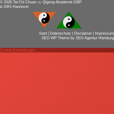
© 2026 Tai Chi Chuan- u. Qigong-Akademie GBP
& GBS Hannover
Start
|
Datenschutz
|
Disclaimer
|
Impressum
SEO WP Theme
by
SEO Agentur Hamburg
Cookie-Einstellungen