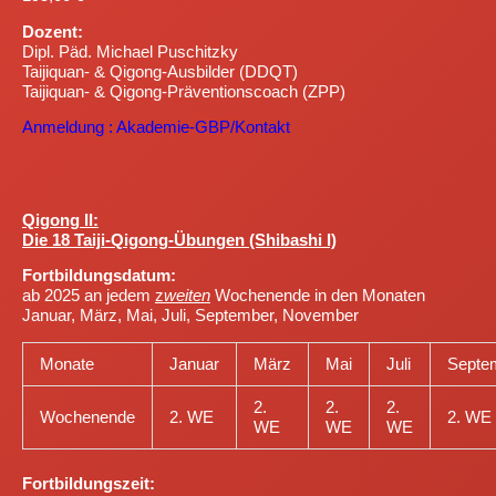
Dozent:
Dipl. Päd. Michael Puschitzky
Taijiquan- & Qigong-Ausbilder (DDQT)
Taijiquan- & Qigong-Präventionscoach (ZPP)
Anmeldung : Akademie-GBP/Kontakt
Qigong II:
Die 18 Taiji-Qigong-Übungen (Shibashi I)
Fortbildungsdatum:
ab 2025 an jedem
z
weiten
Wochenende in den Monaten
Januar, März, Mai, Juli, September, November
Monate
Januar
März
Mai
Juli
Septe
2.
2.
2.
Wochenende
2. WE
2. WE
WE
WE
WE
Fortbildungszeit: