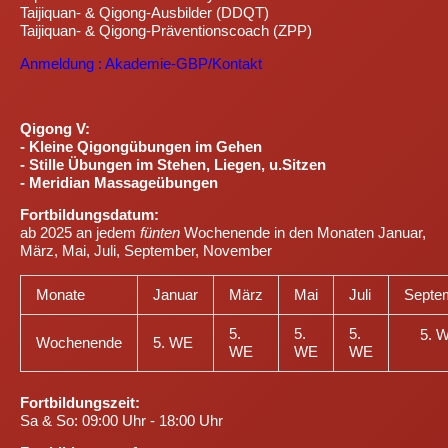
Taijiquan- & Qigong-Ausbilder (DDQT)
Taijiquan- & Qigong-Präventionscoach (ZPP)
Anmeldung : Akademie-GBP/Kontakt
Qigong V:
- Kleine Qigongübungen im Gehen
- Stille Übungen im Stehen, Liegen, u.Sitzen
- Meridian Massageübungen
Fortbildungsdatum:
ab 2025 an jedem
fünten
Wochenende in den Monaten Januar,
März, Mai, Juli, September, November
Monate
Januar
März
Mai
Juli
Septe
5.
5.
5.
5. 
Wochenende
5. WE
WE
WE
WE
Fortbildungszeit
:
Sa & So
: 09:00 Uhr - 18:00 Uhr