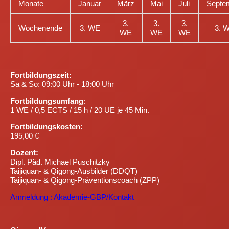
Monate
Januar
März
Mai
Juli
Septe
3.
3.
3.
Wochenende
3. WE
3. 
WE
WE
WE
Fortbildungszeit:
Sa & So
: 09:00 Uhr - 18:00 Uhr
Fortbildungsumfang
:
1 WE / 0,5 ECTS / 15 h / 20 UE je 45 Min.
Fortbildungskosten:
195,00 €
Dozent:
Dipl. Päd. Michael Puschitzky
Taijiquan- & Qigong-Ausbilder (DDQT)
Taijiquan- & Qigong-Präventionscoach (ZPP)
Anmeldung : Akademie-GBP/Kontakt