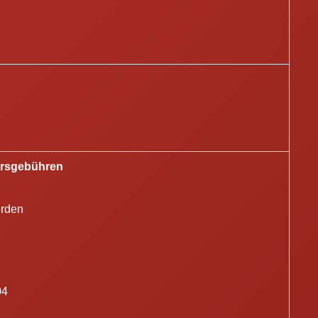
ursgebühren
erden
04