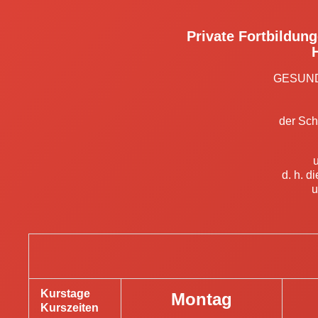
Private Fortbildun
GESUND
der Sc
u
d. h. d
u
Kurstage
Montag
Kurszeiten