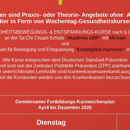
gen sind Praxis- oder Theorie- Angebote ohne
Hier in Form von Wochentag-Gesundheitskurse
HEITSBEWEGUNGS- & ENTSPANNUNGS-KURSE nach § 2
an der Tai Chi Chuan-Schule
"Akademie-GBP"
mit
Michael
und
hule für Bewegung und Entspannung
"Körperglück-Hannover
"
m
Alle Kurse entsprechen dem Deutschen Standard Prävention
nd sind von der Zentralen Prüfstelle Prävention (ZPP) anerkan
ie unterrichtenden Lehrkräfte sind krankenkassenanerkannt aus
nd die Kurskosten werden von den Krankenkassen bezuschuss
Gemeinsamer Fortbildungs-Kurswochenplan
April bis Dezember 2026
Dienstag