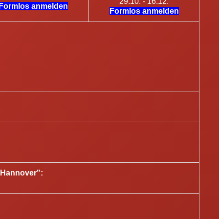
29.10. - 16.12.
Formlos anmelden
Formlos anmelden
-Hannover":