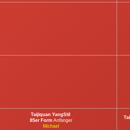
Taijiquan YangStil
Ta
85er Form
Anfänger
Michael