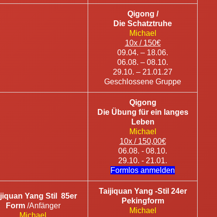
Qigong /
Die Schatztruhe
Michael
10x / 150€
09.04. – 18.06.
06.08. – 08.10.
29.10. – 21.01.27
Geschlossene Gruppe
Qigong
Die Übung für ein langes
Leben
Michael
10x / 150,00€
06.08. - 08.10.
29.10. - 21.01.
Formlos anmelden
Taijiquan Yang -Stil 24er
ijiquan Yang Stil 85er
Pekingform
Form
/Anfänger
Michael
Michael