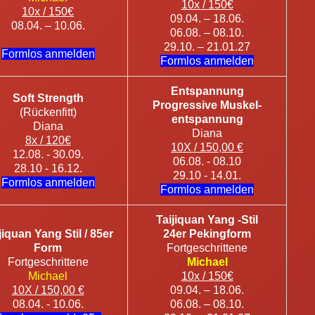
10x / 150€
10x / 150€
09.04. – 18.06.
08.04. – 10.06.
06.08. – 08.10.
29.10. – 21.01.27
Formlos anmelden
Formlos anmelden
Entspannung
Soft Strength
Progressive Muskel-
(Rückenfitt)
entspannung
Diana
Diana
8x / 120€
10X / 150,00 €
12.08. - 30.09.
06.08. - 08.10
28.10 - 16.12.
29.10 - 14.01.
Formlos anmelden
Formlos anmelden
Taijiquan Yang -Stil
jiquan Yang Stil / 85er
24er Pekingform
Form
Fortgeschrittene
Fortgeschrittene
Michael
Michael
10x / 150€
10X / 150,00 €
09.04. – 18.06.
08.04. - 10.06.
06.08. – 08.10.