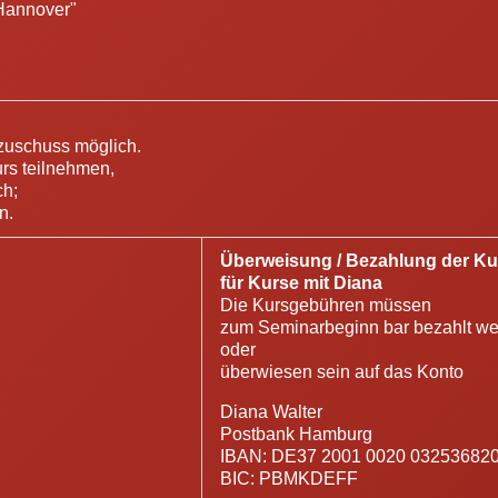
Hannover"
zuschuss möglich.
rs teilnehmen,
ch;
n.
Überweisung / Bezahlung der K
für Kurse mit Diana
Die Kursgebühren müssen
zum Seminarbeginn bar bezahlt w
oder
überwiesen sein auf das Konto
Diana Walter
Postbank Hamburg
IBAN: DE37 2001 0020 03253682
BIC: PBMKDEFF