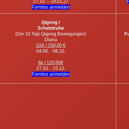
27.10. – 19.01.27
Formlos anmelden
Qigong /
Schatztruhe
(Die 18.Taiji-Qigong Bewegungen)
Fu
Diana
10X / 150,00 €
04.08. - 06.10.
8x / 120,00€
27.10. - 15.12.
Formlos anmelden