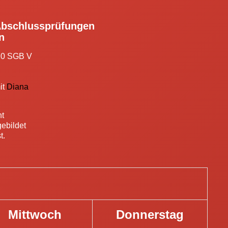
 Abschlussprüfungen
n
0 SGB V
it
Diana
nt
gebildet
t.
Mittwoch
Donnerstag