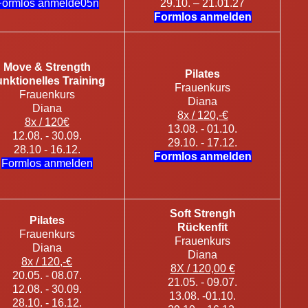
Formlos anmelde05n
29.10. – 21.01.27
Formlos anmelden
Move & Strength
Pilates
nktionelles Training
Frauenkurs
Frauenkurs
Diana
Diana
8x / 120,-€
8x / 120€
13.08. - 01.10.
12.08. - 30.09.
29.10. - 17.12.
28.10 - 16.12.
Formlos anmelden
Formlos anmelden
Soft Strengh
Pilates
Rückenfit
Frauenkurs
Frauenkurs
Diana
Diana
8x / 120,-€
8X / 120,00 €
20.05. - 08.07.
21.05. - 09.07.
12.08. - 30.09.
13.08. -01.10.
28.10. - 16.12.