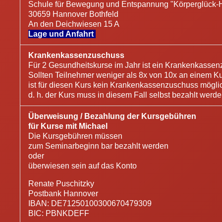
Schule für Bewegung und Entspannung "Körperglück-
30659 Hannover Bothfeld
An den Deichwiesen 15 A
Lage und Anfahrt
Krankenkassenzuschuss
Für 2 Gesundheitskurse im Jahr ist ein Krankenkassen
Sollten Teilnehmer weniger als 8x von 10x an einem Ku
ist für diesen Kurs kein Krankenkassenzuschuss mögli
d. h. der Kurs muss in diesem Fall selbst bezahlt werde
Überweisung / Bezahlung der Kursgebühren
für Kurse mit Michael
Die Kursgebühren müssen
zum Seminarbeginn bar bezahlt werden
oder
überwiesen sein auf das Konto
Renate Puschitzky
Postbank Hannover
IBAN: DE71250100300670479309
BIC: PBNKDEFF